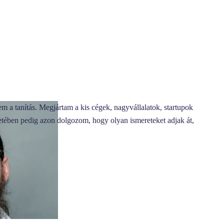
a tanítás. Megjártam a kis cégek, nagyvállalatok, startupok
retében pedig azon dolgozom, hogy olyan ismereteket adjak át,