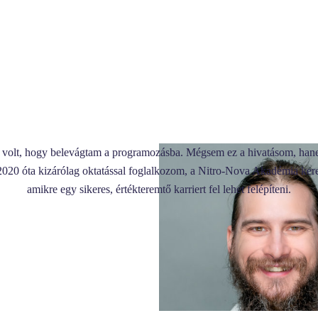
volt, hogy belevágtam a programozásba. Mégsem ez a hivatásom, hanem 
nt 2020 óta kizárólag oktatással foglalkozom, a Nitro-Nova Akadémia ke
amikre egy sikeres, értékteremtő karriert fel lehet felépíteni.