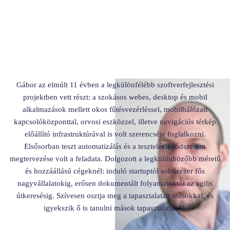
Gábor az elmúlt 11 évben a legkülönfélébb szoftverfejlesztési
projektben vett részt: a szokásos webes, desktop és mobil
alkalmazások mellett okos fűtésvezérléssel, mobilhálózati
kapcsolóközponttal, orvosi eszközzel, illetve navigációs térkép
előállító infrastruktúrával is volt szerencséje foglalkozni.
Elsősorban teszt automatizálás és a tesztelési módszertan
megtervezése volt a feladata. Dolgozott a legkülönbözőbb méretű
és hozzáállású cégeknél: induló startuptól soktízezer fős
nagyvállalatokig, erősen dokumentált folyamatoktól az agilis
útkeresésig. Szívesen osztja meg a tapasztalatait másokkal, és
igyekszik ő is tanulni mások tapasztalatából.