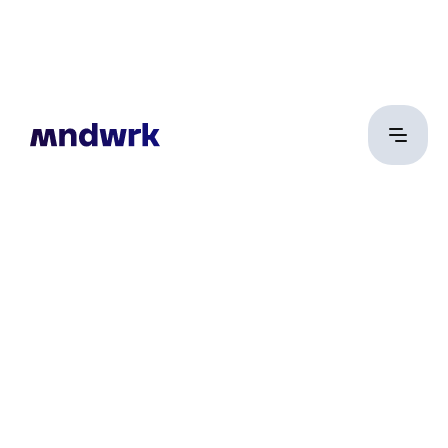
Körmöczi Péter