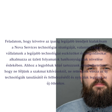
Feladatom, hogy követve az iparág legújabb trendjeit kialakítsam
a Nova Services technológiai stratégiáját, valamint, hogy
vállalatunk a legújabb technológiai eszközöket és megoldásokat
alkalmazza az üzleti folyamatok hatékonyságának növelése
érdekében. Ahhoz a legjobbak közé tartozzunk elengedhetetlen,
hogy ne féljünk a szakmai kihívásoktól, ne rettenjünk vissza az új
technológiák tanulásától és felfedezésétől és nyitottak legyünk az
új ötletekre.