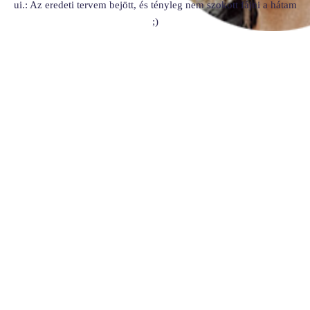
ui.: Az eredeti tervem bejött, és tényleg nem szokott fájni a hátam
;)