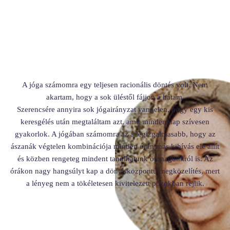
A jóga számomra egy teljesen racionális döntés volt. Nem
akartam, hogy a sok üléstől fájjon a hátam.
Szerencsére annyira sok jógairányzat van jelen, hogy egy kis
keresgélés után megtaláltam azt, amit minden nap szívesen
gyakorlok. A jógában számomra az a legizgalmasabb, hogy az
ászanák végtelen kombinációja minden órán más kihívás elé állít
és közben rengeteg mindent tanulhatunk önmagunkról is. Az
órákon nagy hangsúlyt kap a döntésközpontú megközelítés, mert
a lényeg nem a tökéletesen kivitelezett pózokban rejlik.