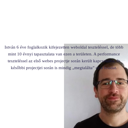
István 6 éve foglalkozik kifejezetten weboldal teszteléssel, de több
mint 10 évnyi tapasztalata van ezen a területen. A performance
teszteléssel az első webes projectje során került kapcsolatba, és
későbbi projectjei során is mindig „megtalálta” ez a feladat.