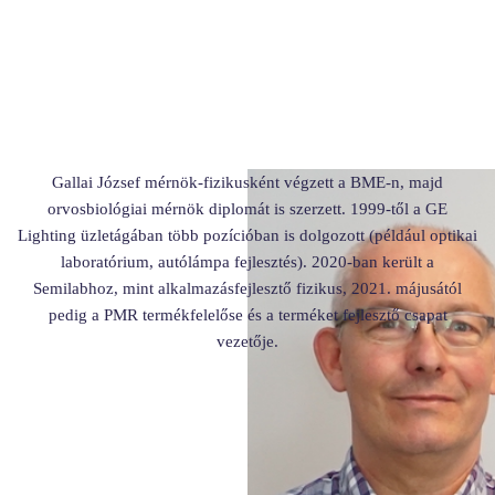
Gallai József mérnök-fizikusként végzett a BME-n, majd
orvosbiológiai mérnök diplomát is szerzett. 1999-től a GE
Lighting üzletágában több pozícióban is dolgozott (például optikai
laboratórium, autólámpa fejlesztés). 2020-ban került a
Semilabhoz, mint alkalmazásfejlesztő fizikus, 2021. májusától
pedig a PMR termékfelelőse és a terméket fejlesztő csapat
vezetője.