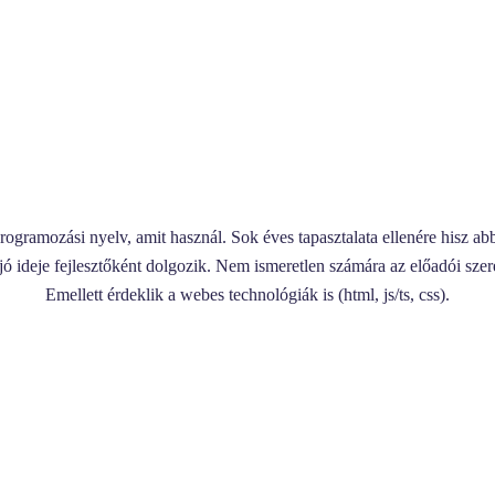
programozási nyelv, amit használ. Sok éves tapasztalata ellenére hisz a
y jó ideje fejlesztőként dolgozik. Nem ismeretlen számára az előadói sze
Emellett érdeklik a webes technológiák is (html, js/ts, css).