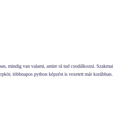
bban, mindig van valami, amire rá tud csodálkozni. Szakmai
repkör, többnapos python képzést is vezetett már korábban.