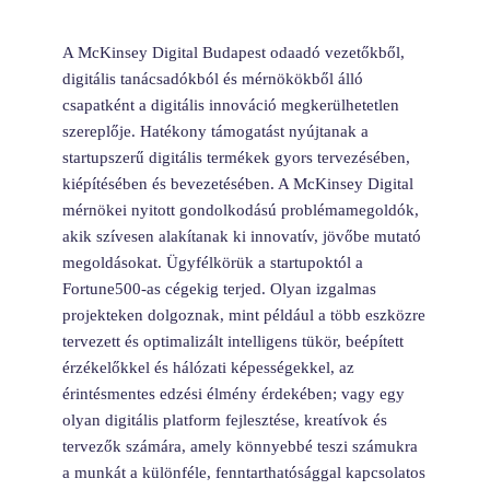
A McKinsey Digital Budapest odaadó vezetőkből,
digitális tanácsadókból és mérnökökből álló
csapatként a digitális innováció megkerülhetetlen
szereplője. Hatékony támogatást nyújtanak a
startupszerű digitális termékek gyors tervezésében,
kiépítésében és bevezetésében. A McKinsey Digital
mérnökei nyitott gondolkodású problémamegoldók,
akik szívesen alakítanak ki innovatív, jövőbe mutató
megoldásokat. Ügyfélkörük a startupoktól a
Fortune500-as cégekig terjed. Olyan izgalmas
projekteken dolgoznak, mint például a több eszközre
tervezett és optimalizált intelligens tükör, beépített
érzékelőkkel és hálózati képességekkel, az
érintésmentes edzési élmény érdekében; vagy egy
olyan digitális platform fejlesztése, kreatívok és
tervezők számára, amely könnyebbé teszi számukra
a munkát a különféle, fenntarthatósággal kapcsolatos