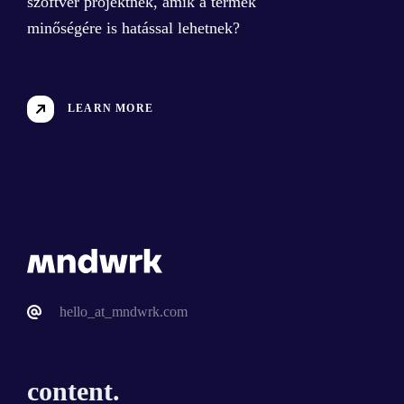
szoftver projektnek, amik a termék
minőségére is hatással lehetnek?
LEARN MORE
hello_at_mndwrk.com
content.